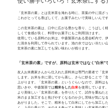
使い勝手いろいろ！玄米茶にする
「玄米茶の素」とは玄米茶を淹れる時に、茶葉の中に混ざ
これがとっても香ばしくて、お菓子みたいで美味しいんで
この玄米茶の素は、口中に広がる豊かな香り、こうばしく
しくて食感が 良く、料理やお菓子にもご利用頂けます。
使用している原料のお米は、中森製茶のある度会町内で、
た清水 を利用して作られています。池の水ではない冷たい
玄米茶の素に加工しても深い味わいが残ります。
「玄米茶の素」ですが、原料は玄米ではなく"白米"
友人お米農家さんから仕入れた原料米は専門の業者で「玄
します。お米を水に浸してから蒸し、さらに炒ることで「
上がります。「玄米茶の素」というぐらいなので、原料は
思いきや、中森製茶では
精米をした
白米
を使用しています
より美味しい「玄米茶の素」を作りたくて、試作を重ねた
米のまま加工すると焦げやすくなるのか少し苦味が気にな
あがりました。そこで、精米をして白米にしてから加工し
く、上品な香りで、そのまま食べても美味しい玄米茶の素