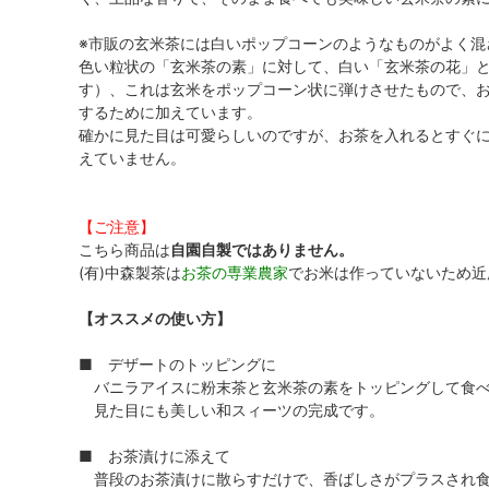
※市販の玄米茶には白いポップコーンのようなものがよく混
色い粒状の「玄米茶の素」に対して、白い「玄米茶の花」
す）、これは玄米をポップコーン状に弾けさせたもので、
するために加えています。
確かに見た目は可愛らしいのですが、お茶を入れるとすぐ
えていません。
【ご注意】
こちら商品は
自園自製ではありません。
(有)中森製茶は
お茶の専業農家
でお米は作っていないため近
【オススメの使い方】
■ デザートのトッピングに
バニラアイスに粉末茶と玄米茶の素をトッピングして食
見た目にも美しい和スィーツの完成です。
■ お茶漬けに添えて
普段のお茶漬けに散らすだけで、香ばしさがプラスされ食