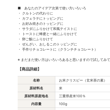
■ あなたのアイデア次第で使い方いろいろ
・ クルトンの代わりに
・ カフェラテにトッピングに
・ お好み焼きのトッピングに
・ サラダにふりかけて和風テイストに
・ トーストに蜂蜜と一緒にふりかけて
・ 卵ご飯にふりかけて
・ ぜんざい、おしるこのトッピングに
・ 手作りチョコレートに（クランチチョコレート）
※ まだまだ使い方はいろいろあると思いますので試してみ
【商品詳細】
名称
お米クリスピー（玄米茶の素）
原材料名
米
原材料原産地名
三重県産米100％
内容量
100g