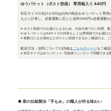
ゆうパケット（ポスト投函） 専用箱入り 440円
対応サイズの合計が300g以内の商品をゆうパケット専
もとに計算し、必要通数に応じた送料(440円×必要通数
※ ポスト投函でのお届けとなるため、代金引換でのご利用、
※ ゆうパケットはA4サイズの封筒もしくは専用箱でのお届けと
※ 複数口になる場合などポストに投函できるかご確認の上、
配送方法・送料についての詳細は
こちらのページ
をご確認
※ 対応サイズはゆうパケット･宅急便コンパクトで同梱できる
● 茶の伝統製法「手もみ」の職人が作る味わい