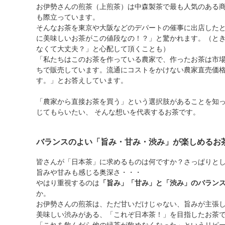
お伊勢さんの煎茶（上煎茶）は中森製茶で最も人気のある
も際立っています。
そんなお茶を東京や大阪などのデパートの催事に出店した
に美味しいお茶がこの値段なの！？」と驚かれます。（と
なくて大丈夫？」と心配して頂くことも）
「私たちはこのお茶を作っている農家で、作ったお茶は市
ちで販売しています。流通にコストをかけない農家直売価
す。」とお答えしています。
「農家から直接お茶を買う」という選択肢があることを知
じてもらいたい、 そんな想いを代表するお茶です。
バランスのよい「旨み・甘み・渋み」が楽しめるお
皆さんが「日本茶」に求めるものは何ですか？さっぱりと
旨みや甘みも感じる奥深さ・・・
やはり重視するのは
「旨み」「甘み」と「渋み」のバラン
か。
お伊勢さんの煎茶は、ただ甘いだけじゃない、旨みが主張
美味しい渋みがある、「これぞ日本茶！」を目指したお茶
「これを飲んだら他の緑茶が飲めなくなった」というリピ