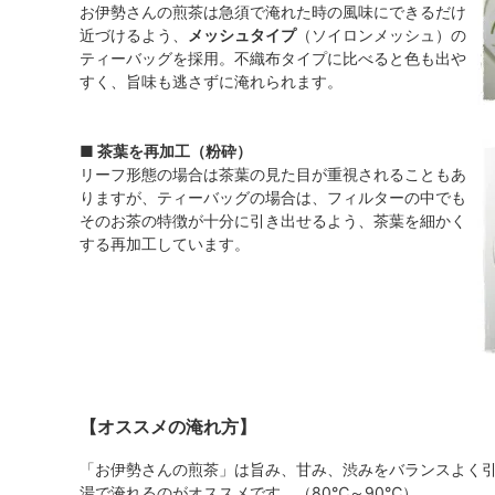
お伊勢さんの煎茶は急須で淹れた時の風味にできるだけ
近づけるよう、
メッシュタイプ
（ソイロンメッシュ）の
ティーバッグを採用。不織布タイプに比べると色も出や
すく、旨味も逃さずに淹れられます。
■ 茶葉を再加工（粉砕）
リーフ形態の場合は茶葉の見た目が重視されることもあ
りますが、ティーバッグの場合は、フィルターの中でも
そのお茶の特徴が十分に引き出せるよう、茶葉を細かく
する再加工しています。
【オススメの淹れ方】
「お伊勢さんの煎茶」は旨み、甘み、渋みをバランスよく
湯で淹れるのがオススメです。（80℃～90℃）