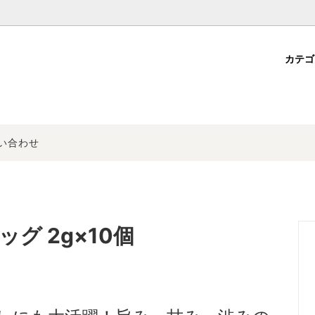
カテ
かぶせ茶
選ぶ
方法
ほうじ茶・玄米茶
お伊勢さんシリーズ
会員登録について
粉末茶
換特約・免責事項
その他
商品一覧
い合わせ
グ 2g×10個