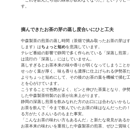
す。
摘んできたお茶の芽の蒸し度合いにひと工夫
中森製茶の煎茶の蒸し時間（茶畑で摘み取ったお茶の芽は
します）は
ちょっと短め
を意識しています。
テレビ番組の影響で静岡で多く作られている「深蒸し煎茶
は流行の「深蒸し」にはしていません。
蒸しすぎるとお茶本来の味や香りが弱くなってしまうこと
せっかく葉が厚く、味も香りも濃厚に仕上げられる伊勢茶
よりちょっと短めにして、その後のお茶の葉を機械で揉む
とを心がけています。
こうすることで色艶がよく、ピンと伸びた茶葉となり、伊
した中森製茶特製のお茶が出来上がります。
静岡の深蒸し煎茶を飲みなれた方のお口には合わないかも
お茶を飲んで「今まで飲んでいたお茶の味はなんだったの
る方がたくさんいるのもまた事実。
「こんなお茶の味わい方もあるんだ」と新たな発見がある
お茶本来の味わいを重視した中森製茶の煎茶、ぜひご賞味