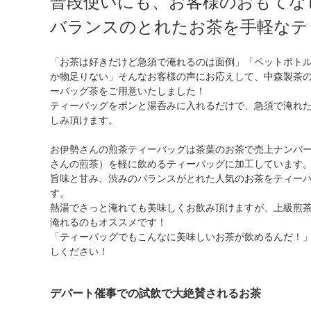
普段使いにも、お客様のおもてな
バランスのとれたお茶を手軽なテ
「お茶は好きだけど急須で淹れるのは面倒」「ペットボト
か物足りない」そんなお客様の声にお応えして、中森製茶
ーバッグ茶をご用意いたしました！
ティーバッグをポンと湯呑みに入れるだけで、急須で淹れ
しみ頂けます。
お伊勢さんの煎茶ティーバッグは茶葉のお茶で売上ナンバ
さんの煎茶）を軽に飲めるティーバッグに加工しています
旨味と甘み、渋みのバランスがとれた人気のお茶をティー
す。
熱湯でさっと淹れても美味しくお飲み頂けますが、上級煎
淹れるのもオススメです！
「ティーバッグでもこんなに美味しいお茶が飲めるんだ！
しください！
デパート催事での試飲で大絶賛されるお茶