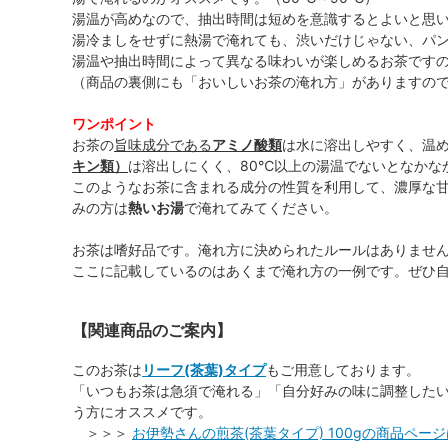
湯温が高めなので、抽出時間は短めを意識するとよいと思
湯冷ましをせずに熱湯で淹れても、渋いだけじゃない、パ
湯温や抽出時間によって異なる味わいが楽しめるお茶です
（商品の裏側にも「おいしいお茶の淹れ方」がありますの
ワンポイント
お茶の
旨味成分である
アミノ酸類
は水に溶出しやすく、温
キン類）
は溶出しにくく、80℃以上の湯温でないとなかな
このようなお茶に含まれる成分の性質を利用して、濃厚な
みの方は
熱いお湯
で淹れてみてください。
お茶は嗜好品です。淹れ方に決められたルールはありませ
ここに記載しているのはあくまで淹れ方の一例です。ぜひ
【関連商品のご案内】
このお茶は
リーフ(茶葉)タイプ
もご用意しております。
「いつもお茶は急須で淹れる」「自分好みの味に調整した
う方にオススメです。
＞＞＞
お伊勢さんの煎茶(茶葉タイプ) 100gの商品ページ