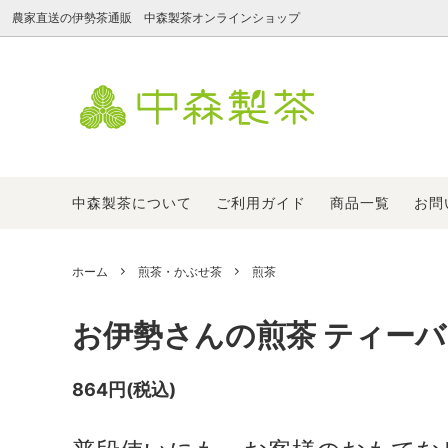
農家直送の伊勢茶通販 中森製茶オンラインショップ
新茶
淹れ方で選ぶ
中森製茶について
煎茶・
価格で
ご注文
【会員限定】手もみ茶
よくある質問
加工用 
返品交
中森製茶について
ご利用ガイド
商品一覧
お問
ホーム
煎茶・かぶせ茶
煎茶
お伊勢さんの煎茶 ティーバッ
864円(税込)