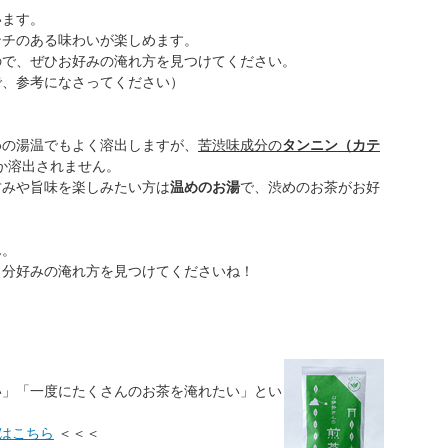
います。
ンチのある味わいが楽しめます。
ので、ぜひお好みの淹れ方を見つけてください。
で、参考になさってください）
めの湯温でもよく溶出しますが、
苦渋味成分の
タンニン（カテ
か溶出されません。
甘みや旨味を楽しみたい方は
温めのお湯
で、渋めのお茶がお好
ん。
自分好みの淹れ方を見つけてくださいね！
い」「一度にたくさんのお茶を淹れたい」とい
は
こちら
＜＜＜