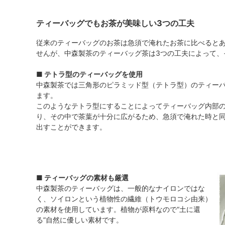
ティーバッグでもお茶が美味しい3つの工夫
従来のティーバッグのお茶は急須で淹れたお茶に比べると
せんが、中森製茶のティーバッグ茶は3つの工夫によって、
■ テトラ型のティーバッグを使用
中森製茶では三角形のピラミッド型（テトラ型）のティー
ます。
このようなテトラ型にすることによってティーバッグ内部
り、その中で茶葉が十分に広がるため、急須で淹れた時と
出すことができます。
■ ティーバッグの素材も厳選
中森製茶のティーバッグは、一般的なナイロンではな
く、ソイロンという植物性の繊維（トウモロコシ由来）
の素材を使用しています。植物が原料なので“土に還
る”自然に優しい素材です。