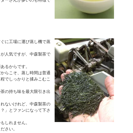
すぐに工場に運び蒸し機で蒸
」が人気ですが、中森製茶で
があるからです。
だからこそ、蒸し時間は普通
工程でしっかりと揉みこむこ
勢茶の持ち味を最大限引き出
しれないけれど、中森製茶の
！？」とファンになって下さ
かもしれません。
ください。