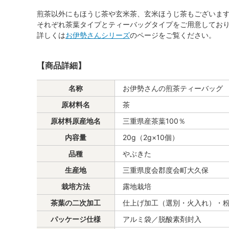
煎茶以外にもほうじ茶や玄米茶、玄米ほうじ茶もございま
それぞれ茶葉タイプとティーバッグタイプをご用意してお
詳しくは
お伊勢さんシリーズ
のページをご覧ください。
【商品詳細】
名称
お伊勢さんの煎茶ティーバッグ
原材料名
茶
原材料原産地名
三重県産茶葉100％
内容量
20g（2g×10個）
品種
やぶきた
生産地
三重県度会郡度会町大久保
栽培方法
露地栽培
茶葉の二次加工
仕上げ加工（選別・火入れ）・
パッケージ仕様
アルミ袋／脱酸素剤封入