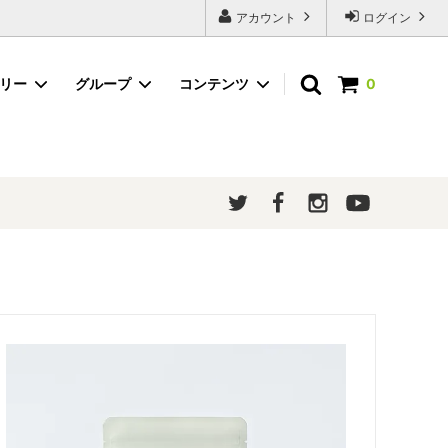
アカウント
ログイン
ゴリー
グループ
コンテンツ
0
粉末茶（スティックタイプ）
ほうじ茶
メルマガ登録
ギフトボックス