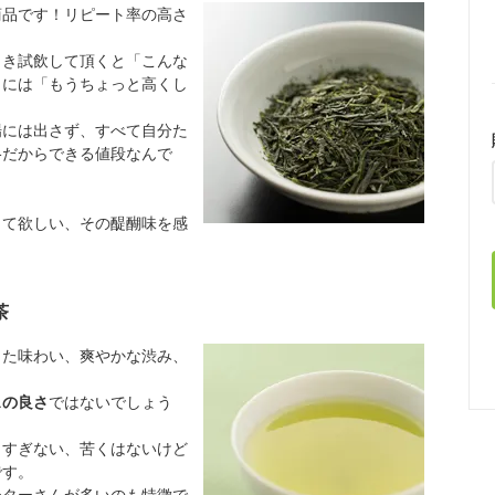
商品です！リピート率の高さ
とき試飲して頂くと「こんな
きには「もうちょっと高くし
場には出さず、すべて自分た
格だからできる値段なんで
って欲しい、その醍醐味を感
茶
した味わい、爽やかな渋み、
スの良さ
ではないでしょう
しすぎない、苦くはないけど
です。
ーターさんが多いのも特徴で