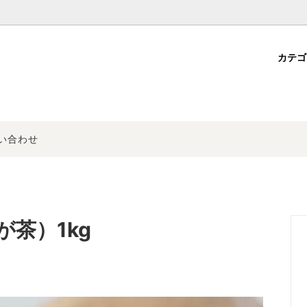
カテ
かぶせ茶
選ぶ
方法
ほうじ茶・玄米茶
お伊勢さんシリーズ
会員登録について
粉末茶
換特約・免責事項
その他
商品一覧
い合わせ
茶）1kg