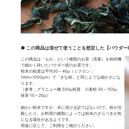
● この商品は混ぜて使うことを想定した【パウダー
この商品は「もが」という種類のお茶（茶葉）を粉砕機
で細かく砕いたパウダー状のお茶です。
粉末の粒度は平均30～40μ（ミクロン：
1mm=1000μm）で「きな粉」と同じような細かさにな
ります。
（参考：グラニュー糖 500μ程度 小麦粉 30～150μ
抹茶 10～20μ）
細かい粉末ですが、水に溶ける訳ではないので、粉が沈
殿したり、お料理の種類によっては粉末のざらつきが気
になる場合があるようです。
用途に応じて、ご利用をご検討ください。