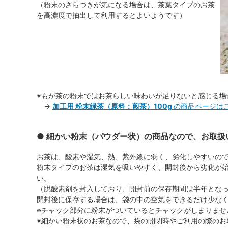
（粉末のざらつきが気になる場合は、茶葉タイプのお茶
を高濃度で抽出して利用するとよいようです）
※もが茶の粉末ではお茶らしい味わいが足りないと感じる場
→
加工用 粉末緑茶（原料：煎茶）100g
の商品ページは
● 細かい粉末（パウダー状）の商品なので、お取扱
お茶は、酸素や湿気、熱、紫外線に弱く、劣化しやすいの
粉末タイプのお茶は湿気を吸いやすく、開封後から劣化が
い。
（脱酸素剤を封入しており、開封前の保存期間は半年とな
開封後に保存する場合は、袋の中の空気をできるだけ少な
※チャック部分に粉末がついているとチャックがしまりませ
※細かい粉末状のお茶なので、袋の開閉時やご利用の際のお