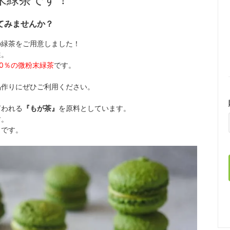
てみませんか？
の緑茶をご用意しました！
選。
00％の微粉末緑茶
です。
品作りにぜひご利用ください。
言われる
『もが茶』
を原料としています。
す。
メです。