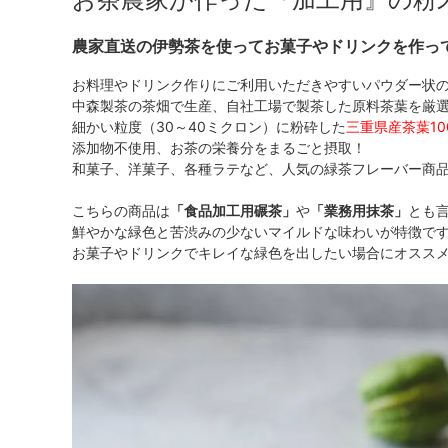
農家直送の伊勢茶を使ってお菓子やドリンクを作っ
お料理やドリンク作りにご利用いただきやすいパウダー状
中森製茶の茶畑で生産、自社工場で製茶した原料茶葉を厳
細かい粒度（30～40ミクロン）に粉砕した
三重県産茶葉1
添加物不使用、お茶の栄養分をまるごと摂取！
和菓子、洋菓子、各種ラテなど、人気の緑茶フレーバー商
こちらの商品は
「食品加工用碾茶」
や
「業務用抹茶」
とも
鮮やかな緑色と苦渋みの少ないマイルドな味わいが特徴で
お菓子やドリンクでキレイな緑色を出したい場合にオスス