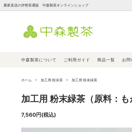
農家直送の伊勢茶通販 中森製茶オンラインショップ
新茶
淹れ方で選ぶ
中森製茶について
煎茶・
価格で
ご注文
【会員限定】手もみ茶
よくある質問
加工用 
返品交
中森製茶について
ご利用ガイド
商品一覧
お問
ホーム
加工用 粉末茶
加工用 粉末緑茶
加工用 粉末緑茶（原料：もが
7,560円(税込)