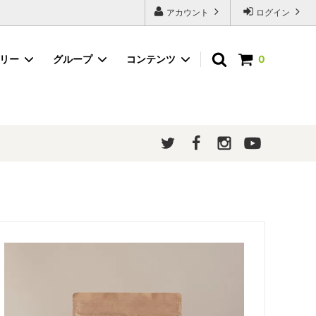
アカウント
ログイン
ゴリー
グループ
コンテンツ
0
粉末茶（スティックタイプ）
ほうじ茶
メルマガ登録
ギフトボックス